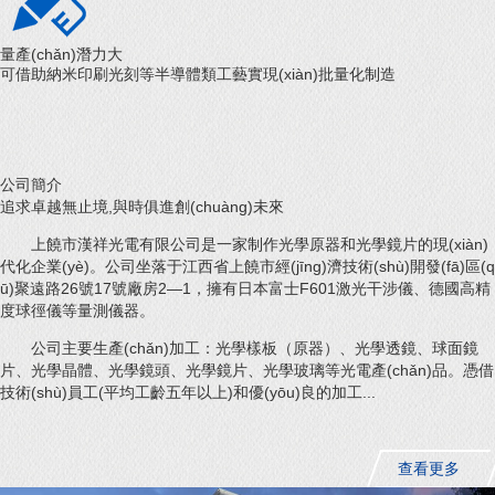
量產(chǎn)潛力大
可借助納米印刷光刻等半導體類工藝實現(xiàn)批量化制造
公司簡介
追求卓越無止境,與時俱進創(chuàng)未來
上饒市漢祥光電有限公司是一家制作光學原器和光學鏡片的現(xiàn)
代化企業(yè)。公司坐落于江西省上饒市經(jīng)濟技術(shù)開發(fā)區(q
ū)聚遠路26號17號廠房2—1，擁有日本富士F601激光干涉儀、德國高精
度球徑儀等量測儀器。
公司主要生產(chǎn)加工：光學樣板（原器）、光學透鏡、球面鏡
片、光學晶體、光學鏡頭、光學鏡片、光學玻璃等光電產(chǎn)品。憑借
技術(shù)員工(平均工齡五年以上)和優(yōu)良的加工...
查看更多