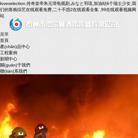
loveselection,传奇皇帝朱元璋电视剧,みなと羽琉,加油站6个瑞士少女,我
们的客栈综艺在线观看免费,二十不惑2在线观看全集 ,99在线观看视频网
站
菜單
首頁
產(chǎn)品中心
工程案例
新聞中心
關(guān)于我們
聯(lián)系我們