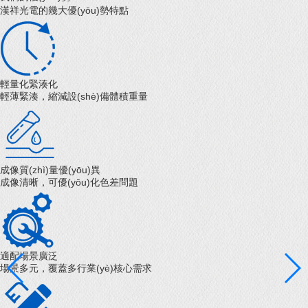
漢祥光電的幾大優(yōu)勢特點
輕量化緊湊化
輕薄緊湊，縮減設(shè)備體積重量
成像質(zhì)量優(yōu)異
成像清晰，可優(yōu)化色差問題
適配場景廣泛
場景多元，覆蓋多行業(yè)核心需求