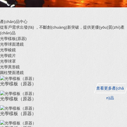
產(chǎn)品中心
從客戶需求出發(fā) ，不斷創(chuàng)新突破，提供更優(yōu)質(zhì)產
(chǎn)品
光學樣板(原器)
光學球面透鏡
光學棱鏡
光學鏡片
光學球罩
光學異形鏡
圓柱雙面透鏡
光學樣板（原器）
查看更多產(chǎ
n)品
光學樣板（原器）
光學樣板（原器）