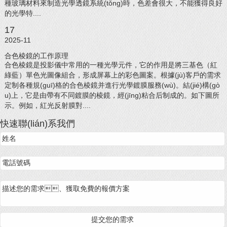
種玻璃材料來制造光學透鏡系統(tǒng)時，色差會很大，不能獲得良好
的光學特....
17
2025-11
合色棱鏡的工作原理
合色棱鏡是投影儀中常用的一種光學元件，它的作用是將三基色（紅
綠藍）單色光圖像組合，形成屏幕上的彩色圖案。根據(jù)客戶的需求
定制各種規(guī)格的合色棱鏡并進行光學鍍膜服務(wù)。結(jié)構(gò
u)上，它是由帶有不同鍍膜的棱鏡，經(jīng)粘合后制成的。如下圖所
示。例如，紅光反射膜對....
快速聯(lián)系我們