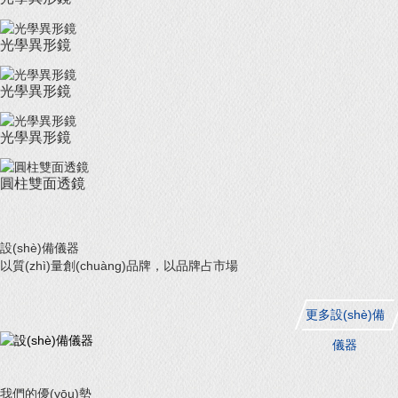
光學異形鏡
光學異形鏡
光學異形鏡
圓柱雙面透鏡
設(shè)備儀器
以質(zhì)量創(chuàng)品牌，以品牌占市場
更多設(shè)備
儀器
我們的優(yōu)勢